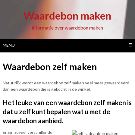
Ga
naar
Waardebon maken
de
inhoud
Informatie over waardebon maken
MENU
Waardebon zelf maken
Natuurlijk wordt een waardebon zelf maken veel meer gewaardeerd
dan een waardebon die is gekocht in de winkel.
Het leuke van een waardebon zelf maken is
dat u zelf kunt bepalen wat u met de
waardebon aanbied.
Er zijn zoveel verschillende