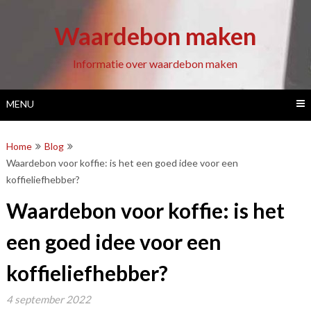
Ga
naar
Waardebon maken
de
inhoud
Informatie over waardebon maken
MENU
Home
Blog
Waardebon voor koffie: is het een goed idee voor een
koffieliefhebber?
Waardebon voor koffie: is het
een goed idee voor een
koffieliefhebber?
4 september 2022