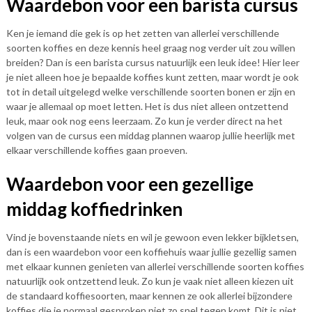
Waardebon voor een barista cursus
Ken je iemand die gek is op het zetten van allerlei verschillende
soorten koffies en deze kennis heel graag nog verder uit zou willen
breiden? Dan is een barista cursus natuurlijk een leuk idee! Hier leer
je niet alleen hoe je bepaalde koffies kunt zetten, maar wordt je ook
tot in detail uitgelegd welke verschillende soorten bonen er zijn en
waar je allemaal op moet letten. Het is dus niet alleen ontzettend
leuk, maar ook nog eens leerzaam. Zo kun je verder direct na het
volgen van de cursus een middag plannen waarop jullie heerlijk met
elkaar verschillende koffies gaan proeven.
Waardebon voor een gezellige
middag koffiedrinken
Vind je bovenstaande niets en wil je gewoon even lekker bijkletsen,
dan is een waardebon voor een koffiehuis waar jullie gezellig samen
met elkaar kunnen genieten van allerlei verschillende soorten koffies
natuurlijk ook ontzettend leuk. Zo kun je vaak niet alleen kiezen uit
de standaard koffiesoorten, maar kennen ze ook allerlei bijzondere
koffies die je normaal gesproken niet zo snel tegen komt. Dit is niet