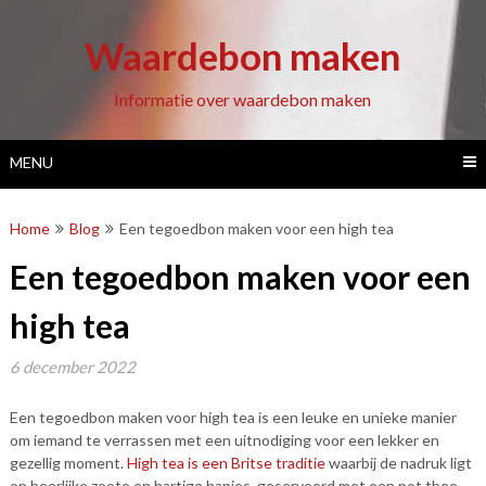
Ga
naar
Waardebon maken
de
inhoud
Informatie over waardebon maken
MENU
Home
Blog
Een tegoedbon maken voor een high tea
Een tegoedbon maken voor een
high tea
6 december 2022
Een tegoedbon maken voor high tea is een leuke en unieke manier
om iemand te verrassen met een uitnodiging voor een lekker en
gezellig moment.
High tea is een Britse traditie
waarbij de nadruk ligt
op heerlijke zoete en hartige hapjes, geserveerd met een pot thee.